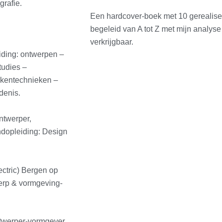
grafie.
Een hardcover-boek met 10 gerealise
begeleid van A tot Z met mijn analyse 
verkrijgbaar.
ing: ontwerpen –
tudies –
tekentechnieken –
edenis.
twerper,
opleiding: Design
ctric) Bergen op
erp & vormgeving-
werper-vormgever