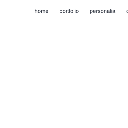
Ga
home
portfolio
personalia
naar
de
inhoud