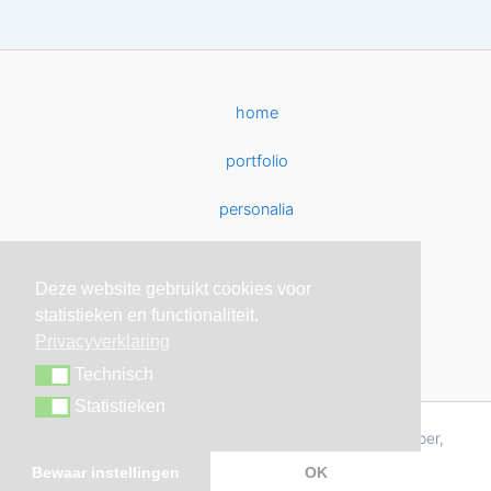
home
portfolio
personalia
curriculum
Deze website gebruikt cookies voor
contact
statistieken en functionaliteit.
Privacyverklaring
Technisch
Technisch
Statistieken
Statistieken
Copyright © 2026 Interieurarchitect, Interieurontwerper,
Binnenhuisarchitect - Bart van Wijk
Bewaar instellingen
OK