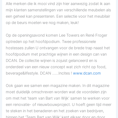
Alle merken die ik mooi vind zijn hier aanwezig zodat ik aan
mijn klanten samenstellingen van verschillende meubelen als
een geheel kan presenteren. Een selectie voor het meubilair
op de beurs moeten we nog maken, leuk!
Op de openingsavond komen Lee Towers en René Froger
optreden op het hoofdpodium. Twee professionele
hostesses zullen U ontvangen voor de brede trap naast het
hoofdpodium met prachtige wijnen in een design can van
DCAN. De collectie wijnen is zojuist gelanceerd en is
onderdeel van een nieuw concept wat zich richt op food,
beverage&lifestyle. DCAN ……Incites !
www.dcan.com
Ook gaan we samen een magazine maken. In dit magazine
moet duidelijk omschreven worden wat de voordelen zijn
om met het ’team van Bart van Wijk’ samen te werken voor
een renovatie- of nieuwbouwproject. U hoeft geen tijd meer
te steken in het benaderen en het zoeken van bedrijven,
binnen het ‘Team Bart van Wijk’ kent elkaar door en door,