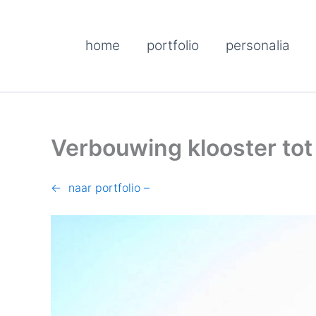
Ga
naar
home
portfolio
personalia
de
inhoud
Verbouwing klooster to
← naar portfolio –